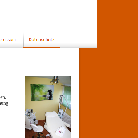
en,
mmung