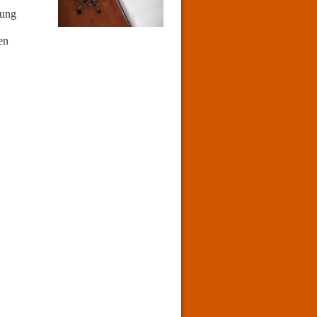
dung
en